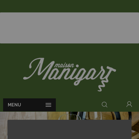

MENU
ACCUEIL
VINS
CLOUDY BAY SAUVIGNON BLANC 13° 75CL