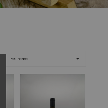

AR :
Pertinence