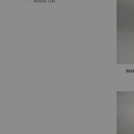
ROUGE
(18)
MAU