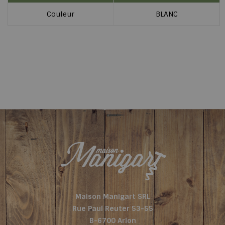
Couleur
BLANC
Maison Manigart SRL
Rue Paul Reuter 53-55
B-6700 Arlon