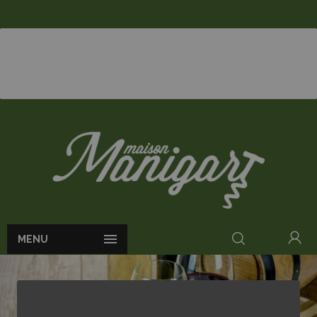

MENU
ACCUEIL
VINS
GOULÉÉ BL BY COS D'ESTOURNEL