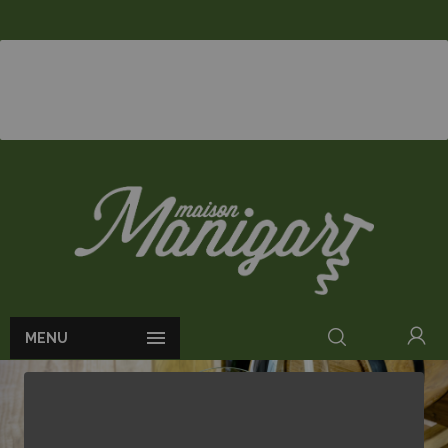

MENU
ACCUEIL
VINS PÉTILLANTS
CHANT D'EOLE GRAND CRU 2019 75CL