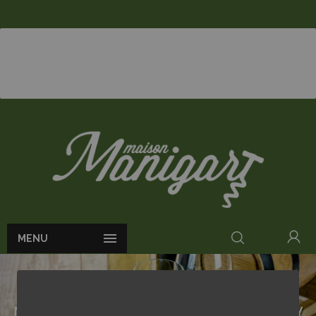

MENU
ACCUEIL
APÉRITIFS
MADÈRE 3 YEARS D'OLIVEIRA MÉDIUM DRY