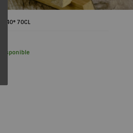
E 40° 70CL
 disponible