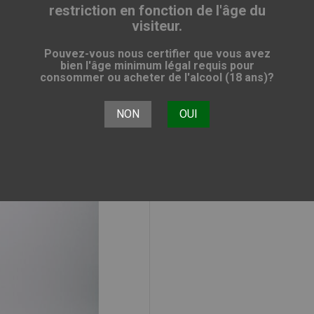
restriction en fonction de l'âge du
visiteur.
FINLAGGAN OLD RESERV
Pouvez-vous nous certifier que vous avez
bien l'âge minimum légal requis pour
consommer ou acheter de l'alcool (18 ans)?
37,13 €
TTC
NON
OUI
Achat en ligne bientôt
Partager