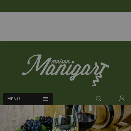

MENU