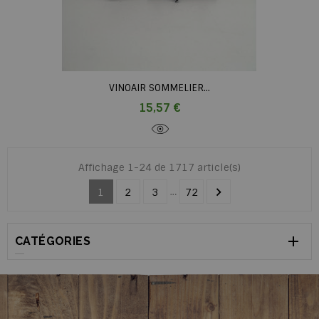
VINOAIR SOMMELIER...
Prix
15,57 €
Affichage 1-24 de 1717 article(s)

…
1
2
3
72

CATÉGORIES