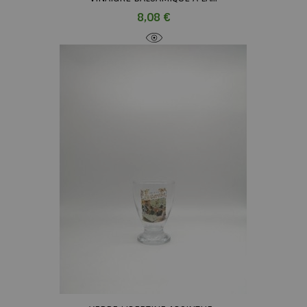
Prix
8,08 €